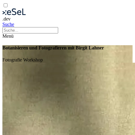
.dev
Suche
Menü
Botanisieren und Fotografieren mit Birgit Lahner
Fotografie
Workshop