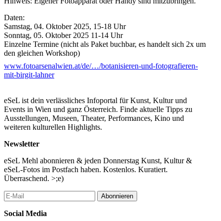
Hinweis: Eigener Fotoapparat oder Handy sind mitzubringen.
Daten:
Samstag, 04. Oktober 2025, 15-18 Uhr
Sonntag, 05. Oktober 2025 11-14 Uhr
Einzelne Termine (nicht als Paket buchbar, es handelt sich 2x um
den gleichen Workshop)
www.fotoarsenalwien.at/de/…/botanisieren-und-fotografieren-
Dauer: 3h
mit-birgit-lahner
Kosten: Keine Teilnahmegebühr
Sprache: Deutsch
Alter: Workshop ab 8 Jahren
eSeL ist dein verlässliches Infoportal für Kunst, Kultur und
Treffpunkt: Haupteingang / Foyer FOTO ARSENAL WIEN
Events in Wien und ganz Österreich. Finde aktuelle Tipps zu
Maximale Teilnehmer*innenzahl: 15 Personen
Ausstellungen, Museen, Theater, Performances, Kino und
Anmeldung erforderlich.
weiteren kulturellen Highlights.
Weitere Informationen unter
activities@fotoarsenalwien.at
Newsletter
...Mehr lesen
eSeL Mehl abonnieren & jeden Donnerstag Kunst, Kultur &
eSeL-Fotos im Postfach haben. Kostenlos. Kuratiert.
Überraschend. >;e)
Abonnieren
Social Media