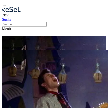
.dev
Suche
Menü
Bonjour, Kathrin
Film
Screening