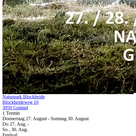
Naturpark Blockheide
Blockheideweg 10
3950 Gmünd
1 Termin
Donnerstag
27. August
-
Sonntag
30. August
Do
27. Aug.
-
So
, 30. Aug.
Festival