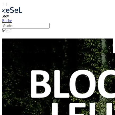
.dev
Suche
Menü
Blockheide Leuchtet 2026
Darstellende Kunst
Visuelle Kunst
Installation
Festival