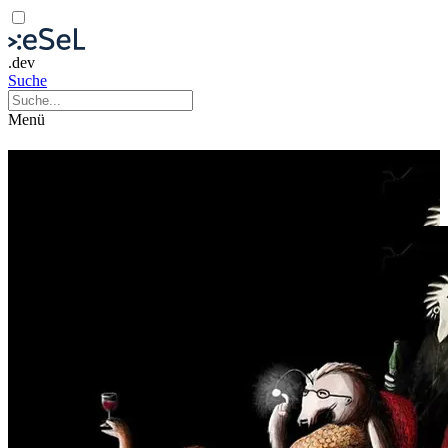
.dev
Suche
Menü
Bild für Bild
ASIFA Austria – 1985 bis heute
Video
Film
Visuelle Kunst
Ausstellung