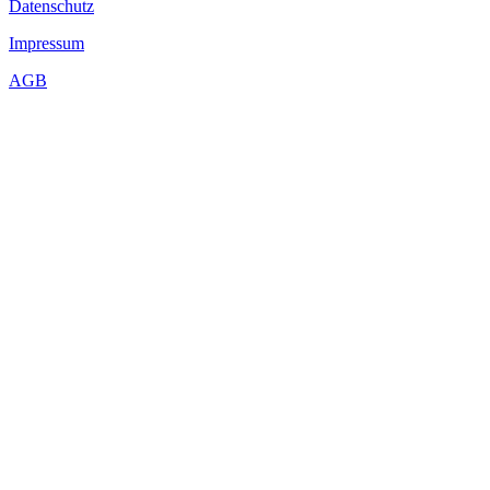
Datenschutz
Projektleitung für ASIFA Austria: Sabine Groschup
Impressum
...Mehr lesen
AGB