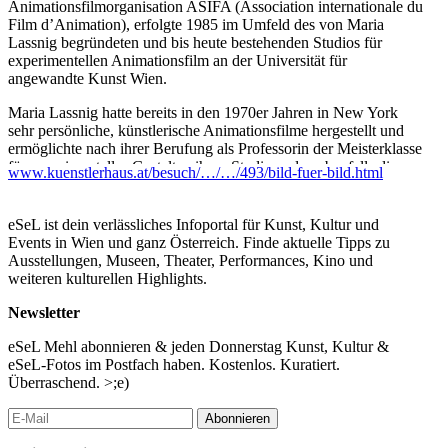
Animationsfilmorganisation ASIFA (Association internationale du
Film d’Animation), erfolgte 1985 im Umfeld des von Maria
Lassnig begründeten und bis heute bestehenden Studios für
experimentellen Animationsfilm an der Universität für
angewandte Kunst Wien.
Maria Lassnig hatte bereits in den 1970er Jahren in New York
sehr persönliche, künstlerische Animationsfilme hergestellt und
ermöglichte nach ihrer Berufung als Professorin der Meisterklasse
für experimentelles Gestalten ihren Studierenden ebenfalls die
www.kuenstlerhaus.at/besuch/…/…/493/bild-fuer-bild.html
Erweiterung der Malerei durch das Mittel der animierten
Bewegung. Im von Hubert Sielecki geleiteten Studio bot sich –
im Gegensatz zum klassischen Trickfilm – ein neuer Zugang zu
eSeL ist dein verlässliches Infoportal für Kunst, Kultur und
filmischen Methoden zwischen Kunst und Animation. Die
Events in Wien und ganz Österreich. Finde aktuelle Tipps zu
Künstler*innen entwickelten in ihrem Filmschaffen jeweils einen
Ausstellungen, Museen, Theater, Performances, Kino und
eigenen Stil mit eigenen Themen und prägten dadurch über viele
weiteren kulturellen Highlights.
Jahre wesentlich die österreichische Animationsfilmlandschaft.
Newsletter
Durch die Gründung weiterer Ausbildungsstätten in Wien und in
den Bundesländern, aber auch durch die Filmarbeit von
eSeL Mehl abonnieren & jeden Donnerstag Kunst, Kultur &
Autodidakten, die seit 1980 ebenfalls innovative Animationskunst
eSeL-Fotos im Postfach haben. Kostenlos. Kuratiert.
hervorbrachten, und schließlich durch die leichter zugänglichen
Überraschend. >;e)
digitalen Herstellungstechniken, hat sich im Zeitraum der letzten
vier Jahrzehnte eine große, auch international vielbeachtete Szene
Abonnieren
von freischaffenden Künstler*innen herausgebildet. Ihre