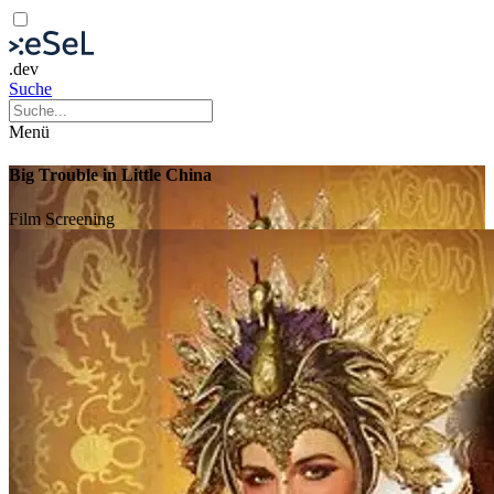
.dev
Suche
Menü
Big Trouble in Little China
Film
Screening