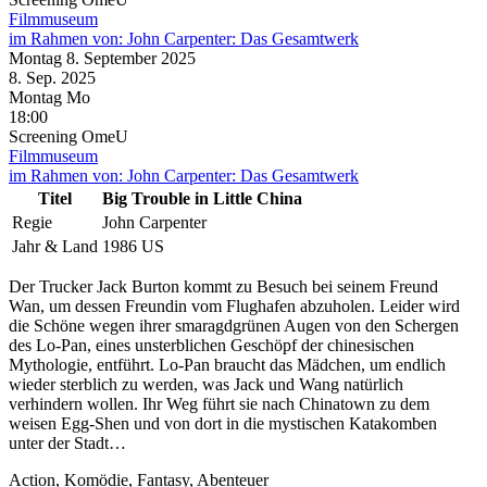
Filmmuseum
im Rahmen von:
John Carpenter: Das Gesamtwerk
Montag
8. September
2025
8. Sep.
2025
Montag
Mo
18:00
Screening
OmeU
Filmmuseum
im Rahmen von:
John Carpenter: Das Gesamtwerk
Titel
Big Trouble in Little China
Regie
John Carpenter
Jahr & Land
1986 US
Der Trucker Jack Burton kommt zu Besuch bei seinem Freund
Wan, um dessen Freundin vom Flughafen abzuholen. Leider wird
die Schöne wegen ihrer smaragdgrünen Augen von den Schergen
des Lo-Pan, eines unsterblichen Geschöpf der chinesischen
Mythologie, entführt. Lo-Pan braucht das Mädchen, um endlich
wieder sterblich zu werden, was Jack und Wang natürlich
verhindern wollen. Ihr Weg führt sie nach Chinatown zu dem
weisen Egg-Shen und von dort in die mystischen Katakomben
unter der Stadt…
Action, Komödie, Fantasy, Abenteuer