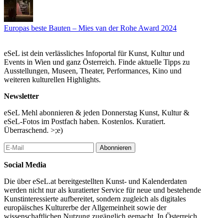
Diskussion mit: Barbara Feller, Redakteurin Best of Austria.
Architektur 2022_23; Katharina Ritter, Kuratorin Az W
Europas beste Bauten – Mies van der Rohe Award 2024
Moderation: Renate Hammer, Institute of Building Research &
Innovation
eSeL ist dein verlässliches Infoportal für Kunst, Kultur und
Im Rahmen der Vienna Art Week
Events in Wien und ganz Österreich. Finde aktuelle Tipps zu
Ausstellungen, Museen, Theater, Performances, Kino und
...Mehr lesen
weiteren kulturellen Highlights.
Newsletter
eSeL Mehl abonnieren & jeden Donnerstag Kunst, Kultur &
eSeL-Fotos im Postfach haben. Kostenlos. Kuratiert.
Überraschend. >;e)
Abonnieren
Social Media
Die über eSeL.at bereitgestellten Kunst- und Kalenderdaten
werden nicht nur als kuratierter Service für neue und bestehende
Kunstinteressierte aufbereitet, sondern zugleich als digitales
europäisches Kulturerbe der Allgemeinheit sowie der
wissenschaftlichen Nutzung zugänglich gemacht. In Österreich