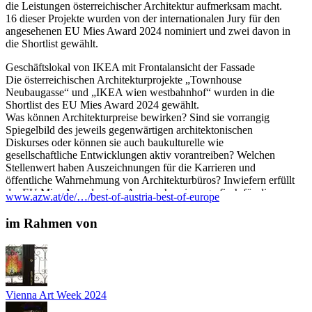
die Leistungen österreichischer Architektur aufmerksam macht.
16 dieser Projekte wurden von der internationalen Jury für den
angesehenen EU Mies Award 2024 nominiert und zwei davon in
die Shortlist gewählt.
Geschäftslokal von IKEA mit Frontalansicht der Fassade
Die österreichischen Architekturprojekte „Townhouse
Neubaugasse“ und „IKEA wien westbahnhof“ wurden in die
Shortlist des EU Mies Award 2024 gewählt.
Was können Architekturpreise bewirken? Sind sie vorrangig
Spiegelbild des jeweils gegenwärtigen architektonischen
Diskurses oder können sie auch baukulturelle wie
gesellschaftliche Entwicklungen aktiv vorantreiben? Welchen
Stellenwert haben Auszeichnungen für die Karrieren und
öffentliche Wahrnehmung von Architekturbüros? Inwiefern erfüllt
der EU Mies Award seinen Anspruch, seismografisch für die
www.azw.at/de/…/best-of-austria-best-of-europe
europäische Baukultur zu sein, und welche Veränderungen bilden
sich in der Publikationsreihe „Best of Austria“ ab?
im Rahmen von
Begrüßung: Angelika Fitz, Direktorin Az W; Elias Molitschnig,
Leitung Abteilung Architektur, Baukultur und Denkmalschutz,
BMKÖS
Projektpräsentationen: PSLA Architekten, Townhouse
Vienna Art Week 2024
Neubaugasse; querkraft, IKEA wien westbahnhof