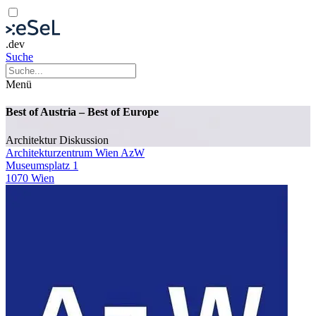
.dev
Suche
Menü
Best of Austria – Best of Europe
Architektur
Diskussion
Architekturzentrum Wien AzW
Museumsplatz 1
1070 Wien