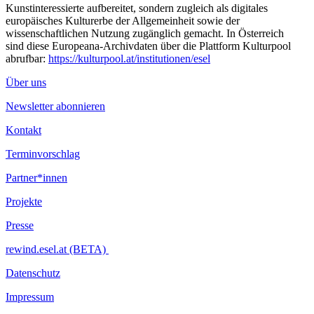
support and Valerie Rossacher for the temporary tattoos.
Kunstinteressierte aufbereitet, sondern zugleich als digitales
europäisches Kulturerbe der Allgemeinheit sowie der
...Mehr lesen
wissenschaftlichen Nutzung zugänglich gemacht. In Österreich
sind diese Europeana-Archivdaten über die Plattform Kulturpool
abrufbar:
https://kulturpool.at/institutionen/esel
Über uns
Newsletter abonnieren
Kontakt
Terminvorschlag
Partner*innen
Projekte
Presse
rewind.esel.at (BETA)
Datenschutz
Impressum