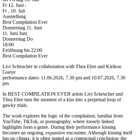
Fr
12. Juni
-
Fr
, 10. Juli
Ausstellung
Best Compilation Ever
Donnerstag
11. Juni
11.
Juni
Juni
Donnerstag
Do
18:00
Eröffnung
bis 22:00
Best Compilation Ever
Livi Scheucher in collaboration with Thea Ehre and Kirikou
Gueye
performance dates: 11.06.2026, 7.30 pm and 10.07.2026, 7.30
pm
In BEST COMPILATION EVER artists Livi Scheucher and
Thea Ehre turn the moment of a kiss into a perpetual loop of
gawky trials.
The work explores the logic of the compilation, familiar from
YouTube, TikTok, or pornography, where loosely linked
highlights form a genre. During their performance kissing
becomes an ongoing, expansive encounter. Although kissing itself
has no climax, it is often staged as a contractual conclusion: the