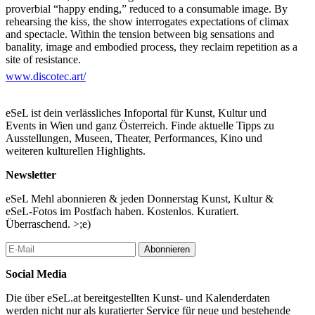
proverbial “happy ending,” reduced to a consumable image. By
rehearsing the kiss, the show interrogates expectations of climax
and spectacle. Within the tension between big sensations and
banality, image and embodied process, they reclaim repetition as a
site of resistance.
www.discotec.art/
The exhibition also presents a video installation referring to the
spectacularity of circus and puppet theatre. While simultaneously
engaging with and resisting expectations of entertainment, the
eSeL ist dein verlässliches Infoportal für Kunst, Kultur und
piece explores alternative rhythms of living, desiring, and relating.
Events in Wien und ganz Österreich. Finde aktuelle Tipps zu
Ausstellungen, Museen, Theater, Performances, Kino und
Working from genderqueer and transgender perspectives, the
weiteren kulturellen Highlights.
artists ground their collaboration in trust and radical openness.
They conceive performances as gestures of hospitality, in which
Newsletter
personal engagement remains evident. By prolonging and
repeating the kiss, they critically engage with cultural narratives of
eSeL Mehl abonnieren & jeden Donnerstag Kunst, Kultur &
desire, attention, and fulfillment, seeking to unbind familiar
eSeL-Fotos im Postfach haben. Kostenlos. Kuratiert.
images and stories from their normative framing and generate
Überraschend. >;e)
alternative dramaturgies of desire.
Abonnieren
Among many others Luce deLire’s essays Lessons in Love
served as a core inspiration for the piece.
Social Media
Special thanks to sound artist Kirikou Gueye, Im_Flieger and
Die über eSeL.at bereitgestellten Kunst- und Kalenderdaten
Raw Matters, Nick Romeo Reimann for artistic and practical
werden nicht nur als kuratierter Service für neue und bestehende