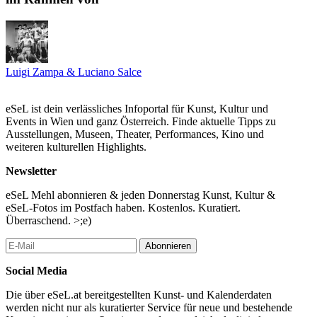
die Fallhöhe zwischen Erwartung und Realität, Neorealismus
trifft auf Burleske. (T.W.)
...Mehr lesen
Luigi Zampa & Luciano Salce
eSeL ist dein verlässliches Infoportal für Kunst, Kultur und
Events in Wien und ganz Österreich. Finde aktuelle Tipps zu
Ausstellungen, Museen, Theater, Performances, Kino und
weiteren kulturellen Highlights.
Newsletter
eSeL Mehl abonnieren & jeden Donnerstag Kunst, Kultur &
eSeL-Fotos im Postfach haben. Kostenlos. Kuratiert.
Überraschend. >;e)
Abonnieren
Social Media
Die über eSeL.at bereitgestellten Kunst- und Kalenderdaten
werden nicht nur als kuratierter Service für neue und bestehende