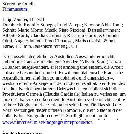
Screening
OmdU
Filmmuseum
Luigi Zampa, IT 1971
Drehbuch: Rodolfo Sonego, Luigi Zampa; Kamera: Aldo Tonti;
Schnitt: Mario Morra; Musik: Piero Piccioni; Darsteller*innen:
Alberto Sordi, Claudia Cardinale, Riccardo Garrone, Corrado
Olmi, Angelo Infanti, Tano Cimarosa, Marisa Carisi. 35mm,
Farbe, 113 min. Italienisch mit engl. UT
“Gutaussehender, ehrlicher Australien-Auswanderer möchte
unberührte Landsfrau heiraten” Amedeo (Alberto Sordi) ist vor
20 Jahren ausgewandert, er lebt armselig und einsam, die Arbeit
hat seine Gesundheit ruiniert. Er will eine italienische Frau – die
Australierinnen sind ihm zu unabhängig und emanzipiert –,
weshalb er eine Anzeige mit dem Foto eines attraktiven Freundes
schaltet. Nach einem kurzen Briefwechsel entschließt sich die
Prostituierte Carmela (Claudia Cardinale) Italien zu verlassen, um
ihrem Zuhälter zu entkommen. In Australien verheimlicht sie ihre
frühere Tätigkeit und er verleugnet seine Identität: Das sind die
Voraussetzungen dieser bitteren Komödie, die ein Sittenbild der
italienischen Emigration entwirft. Sordi gibt nicht nur den
nostalgischen Auswanderer, er bringt auch dessen Seelenqualen
www.filmmuseum.at/kinoprogramm/produktion
zum Ausdruck, und Cardinale leuchtet hintergründig zwischen
echten Einwander*innen auf. Zampas abgründige Posse vermisst
im Rahmen von