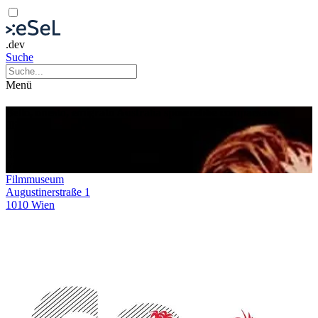
.dev
Suche
Menü
Bello, onesto, emigrato Australia sposerebbe compaesana
illibata
Ein Mädchen in Australien
Film
Screening
Filmmuseum
Augustinerstraße 1
1010 Wien