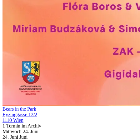
Bears in the Park
Eyzinggasse 12/2
1110 Wien
1 Termin im Archiv
Mittwoch
24. Juni
24.
Juni
Juni