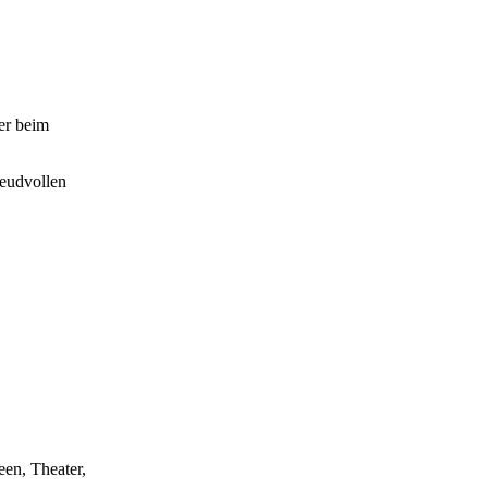
der beim
reudvollen
een, Theater,