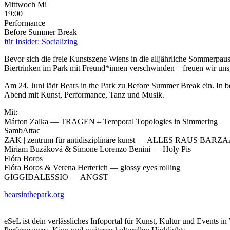
Mittwoch
Mi
19:00
Performance
Before Summer Break
für Insider: Socializing
Bevor sich die freie Kunstszene Wiens in die alljährliche Sommerpaus
Biertrinken im Park mit Freund*innen verschwinden – freuen wir 
Am 24. Juni lädt Bears in the Park zu Before Summer Break ein. In be
Abend mit Kunst, Performance, Tanz und Musik.
Mit:
Márton Zalka — TRAGEN – Temporal Topologies in Simmering
SambAttac
ZAK | zentrum für antidisziplinäre kunst — ALLES RAUS BARZ
Miriam Buzáková & Simone Lorenzo Benini — Holy Pis
Flóra Boros
Flóra Boros & Verena Herterich — glossy eyes rolling
GIGGIDALESSIO — ANGST
bearsinthepark.org
eSeL ist dein verlässliches Infoportal für Kunst, Kultur und Events i