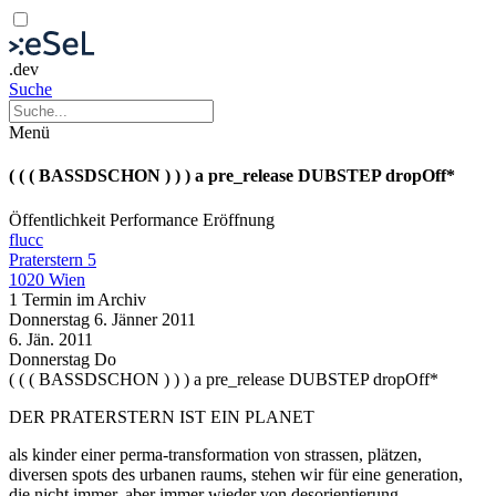
.dev
Suche
Menü
( ( ( BASSDSCHON ) ) ) a pre_release DUBSTEP dropOff*
Öffentlichkeit
Performance
Eröffnung
flucc
Praterstern 5
1020 Wien
1 Termin im Archiv
Donnerstag
6. Jänner
2011
6. Jän.
2011
Donnerstag
Do
( ( ( BASSDSCHON ) ) ) a pre_release DUBSTEP dropOff*
DER PRATERSTERN IST EIN PLANET
als kinder einer perma-transformation von strassen, plätzen,
diversen spots des urbanen raums, stehen wir für eine generation,
die nicht immer, aber immer wieder von desorientierung,