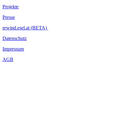
AV SHOWCASE
Projekte
DRAWVOLUTION
Presse
(sound:frame AV)
http://www.facebook.com/Drawvolution
rewind.esel.at (BETA)
PERFORMANCE
Datenschutz
TRÄSHKOMMANDO
Impressum
planet_performer_girls
http://www.facebook.com/pages/trashkommando
AGB
06.01.2011 // FLUC WANNE
doors: 22.oo uhr
admission: 7EUR / 9EUR ( 5EUR friendship *** )
SAVE THE PLANET!
FUCK THE UNDERGROUND !
...Mehr lesen