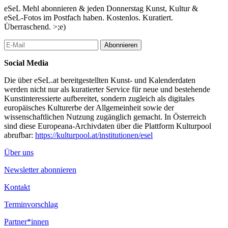
und ja. here we are…
eSeL Mehl abonnieren & jeden Donnerstag Kunst, Kultur &
eSeL-Fotos im Postfach haben. Kostenlos. Kuratiert.
PRATERSTERN PRODUCTIONS proudly present:
Überraschend. >;e)
( ( ( BASSDSCHON ) ) )
Abonnieren
a pre_release (proper!) DUBSTEP dropOff*
Social Media
feat.
Die über eSeL.at bereitgestellten Kunst- und Kalenderdaten
werden nicht nur als kuratierter Service für neue und bestehende
STENCHMAN (bovinyl
Kunstinteressierte aufbereitet, sondern zugleich als digitales
moosick // true tiger //
europäisches Kulturerbe der Allgemeinheit sowie der
prime audio)
wissenschaftlichen Nutzung zugänglich gemacht. In Österreich
http://www.myspace.com/stenchmandubstep
sind diese Europeana-Archivdaten über die Plattform Kulturpool
http://soundcloud.com/stenchman
abrufbar:
https://kulturpool.at/institutionen/esel
CUEING (sampleslaya //
Über uns
artists in revolt)
http://soundcloud.com/cueing
Newsletter abonnieren
http://mixcloud.com/cueing
Kontakt
PLAK (addiction //
bounce!)
Terminvorschlag
http://www.facebook.com/addictionvienna
http://www.bouncerecords.biz/
Partner*innen