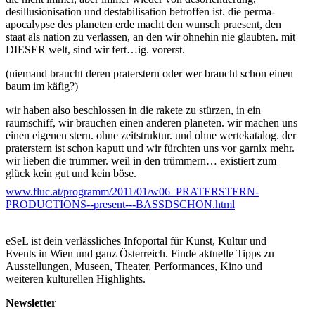
desillusionisation und destabilisation betroffen ist. die perma-
apocalypse des planeten erde macht den wunsch praesent, den
staat als nation zu verlassen, an den wir ohnehin nie glaubten. mit
DIESER welt, sind wir fert…ig. vorerst.
(niemand braucht deren praterstern oder wer braucht schon einen
baum im käfig?)
wir haben also beschlossen in die rakete zu stürzen, in ein
raumschiff, wir brauchen einen anderen planeten. wir machen uns
einen eigenen stern. ohne zeitstruktur. und ohne wertekatalog. der
praterstern ist schon kaputt und wir fürchten uns vor garnix mehr.
wir lieben die trümmer. weil in den trümmern… existiert zum
glück kein gut und kein böse.
www.fluc.at/programm/2011/01/w06_PRATERSTERN-
der dropOff zum anstehenden release der nullnummer vom
PRODUCTIONS--present---BASSDSCHON.html
TAAADAAAA!!
*PRATERSTERN - MEGAZIN NEBEN DEM ABGRUND*
eSeL ist dein verlässliches Infoportal für Kunst, Kultur und
Events in Wien und ganz Österreich. Finde aktuelle Tipps zu
als no-budget multimediaproduktion die text, typografie,
Ausstellungen, Museen, Theater, Performances, Kino und
illustration, druck, musik, video, performance und events in ein
weiteren kulturellen Highlights.
subuniversum sternt, haben wir uns gedacht, es sollte SCHON
MAL WAS BASSIEREN…
Newsletter