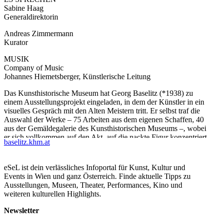
Sabine Haag
Generaldirektorin
Andreas Zimmermann
Kurator
MUSIK
Company of Music
Johannes Hiemetsberger, Künstlerische Leitung
Das Kunsthistorische Museum hat Georg Baselitz (*1938) zu
einem Ausstellungsprojekt eingeladen, in dem der Künstler in ein
visuelles Gespräch mit den Alten Meistern tritt. Er selbst traf die
Auswahl der Werke – 75 Arbeiten aus dem eigenen Schaffen, 40
aus der Gemäldegalerie des Kunsthistorischen Museums –, wobei
er sich vollkommen auf den Akt, auf die nackte Figur konzentriert
baselitz.khm.at
hat. Um diesen menschlichen Elementarzustand, seit jeher ein
zentrales Thema der europäischen Kunst, kreist die Ausstellung.
eSeL ist dein verlässliches Infoportal für Kunst, Kultur und
...Mehr lesen
Events in Wien und ganz Österreich. Finde aktuelle Tipps zu
Ausstellungen, Museen, Theater, Performances, Kino und
weiteren kulturellen Highlights.
Newsletter