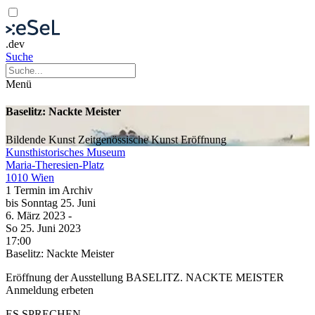
.dev
Suche
Menü
Baselitz: Nackte Meister
Bildende Kunst
Zeitgenössische Kunst
Eröffnung
Kunsthistorisches Museum
Maria-Theresien-Platz
1010 Wien
1 Termin im Archiv
bis
Sonntag
25. Juni
6. März
2023
-
So
25. Juni
2023
17:00
Baselitz: Nackte Meister
Eröffnung der Ausstellung BASELITZ. NACKTE MEISTER
Anmeldung erbeten
ES SPRECHEN