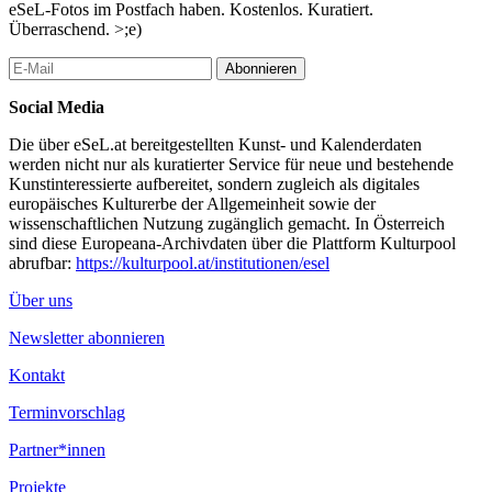
Aus der Diversität der Bewohner*innen von „Assemblage Niklas
eSeL-Fotos im Postfach haben. Kostenlos. Kuratiert.
Eslarn“ speist sich die Arbeit „The open multi language library“
Überraschend. >;e)
von Clegg & Guttmann. Sie ist integriert in die Nordwand des
Gemeinschaftshauses, spiegelt die Geschichten der
Abonnieren
internationalen Bewohner*innen und lädt zugleich
Social Media
Nachbar*innen zur Partizipation ein. Denn jeder kann Bücher in
die offene Bibliothek bringen und auch dort ausleihen. Es entsteht
Die über eSeL.at bereitgestellten Kunst- und Kalenderdaten
ein Ort des Austauschs und der Sprachenvielfalt seiner
werden nicht nur als kuratierter Service für neue und bestehende
Nutzer*innen.
Kunstinteressierte aufbereitet, sondern zugleich als digitales
europäisches Kulturerbe der Allgemeinheit sowie der
RfM_Architektur, Regal familiar
wissenschaftlichen Nutzung zugänglich gemacht. In Österreich
„Regal familiar“ ist eine bewohnbare Fassade, die gemeinsam mit
sind diese Europeana-Archivdaten über die Plattform Kulturpool
den Bewohner*innen der Baugruppe gestaltet wurde. Sicht- und
abrufbar:
https://kulturpool.at/institutionen/esel
Sonnenschutzelemente wurden mit den entworfenen Farb- und
Formspielen bedruckt und zeigen die unterschiedlichen
Über uns
Lebensstile ihrer Bewohner*innen. In Überlagerung und
Zusammenspiel der Entwürfe spiegelt sich in diesem
Newsletter abonnieren
Wohnelement zwischen privaten und öffentlichen Raum die
Vielfalt der Gemeinschaft.
Kontakt
...Mehr lesen
Terminvorschlag
Partner*innen
Projekte