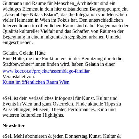
Guttmann und Räume für Menschen_Architektur sind ein
wichtiges Element in dem hier entstandenen Baugruppenprojekt
„Assemblage Niklas Eslarn“, das die Integration von Menschen
vieler Heimaten in Wien im Fokus hat. Den unterschiedlichen
Interventionen im öffentlichen Raum sind dabei Fragen nach der
Qualität kultureller Vielfalt und das Schaffen von Räumen der
Begegnung in einem migrantisch geprägten urbanen Umfeld
eingeschrieben.
Gelatin, Gelatin Hütte
Eine Hütte, die ihre Funktion erst in der Benutzung durch die
Stadtbewohner*innen finden wird, haben Gelatin in einer
Spielstraße des Areals aus Stahlbetonplatten errichtet. Die
www.koer.or.at/projekte/assemblage-familiar
Gußformen für die Bauplatten wurden gemeinsam mit den
Veranstaltet von:
Nachbar*innen des Viertels in den Boden gegraben, gedrückt,
Kunst im öffentlichen Raum Wien
gepresst, geformt, graviert – kurz in einer Vielfalt von Ideen und
Techniken hergestellt und gestaltet. Entstanden ist ein Ort, der die
Spuren und Geschichten ihrer Erbauer*innen trägt und vieles sein
eSeL ist dein verlässliches Infoportal für Kunst, Kultur und
kann: ein Treffpunkt zum gemeinsamen Essen oder Plaudern und
Events in Wien und ganz Österreich. Finde aktuelle Tipps zu
Erzählen von Geschichten, ebenso wie ein Platz, an dem man in
Ausstellungen, Museen, Theater, Performances, Kino und
der Wiese liegen kann. Das Potenzial der „Gelatin Hütte“ ist ihre
weiteren kulturellen Highlights.
Offenheit – im übertragenen wie im unmittelbaren Sinn, denn
ohne Dach kann man dort direkt in den Himmel blicken.
Newsletter
Clegg & Guttmann, The open multi language library
eSeL Mehl abonnieren & jeden Donnerstag Kunst, Kultur &