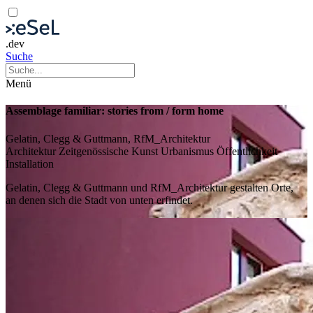
.dev
Suche
Menü
Assemblage familiar: stories from /​ form home
Gelatin, Clegg & Guttmann, RfM_Architektur
Architektur
Zeitgenössische Kunst
Urbanismus
Öffentlichkeit
Installation
Gelatin, Clegg & Guttmann und RfM_Architektur gestalten Orte,
an denen sich die Stadt von unten erfindet.