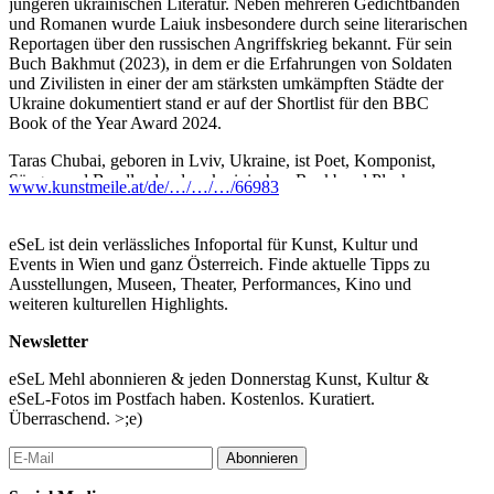
jüngeren ukrainischen Literatur. Neben mehreren Gedichtbänden
und Romanen wurde Laiuk insbesondere durch seine literarischen
Reportagen über den russischen Angriffskrieg bekannt. Für sein
Buch Bakhmut (2023), in dem er die Erfahrungen von Soldaten
und Zivilisten in einer der am stärksten umkämpften Städte der
Ukraine dokumentiert stand er auf der Shortlist für den BBC
Book of the Year Award 2024.
Taras Chubai, geboren in Lviv, Ukraine, ist Poet, Komponist,
Sänger und Bandleader der ukrainischen Rockband Plach
www.kunstmeile.at/de/…/…/…/66983
Yeremiyi, die zu einer der populärsten Bands in der Ukraine
zählte. Chubai komponiert und spielt Lieder zu Versen von
Dichter:innen der postsowjetischen Ukraine und spielt damit eine
eSeL ist dein verlässliches Infoportal für Kunst, Kultur und
zentrale Rolle bei der Weiterentwicklung der postsowjetischen
Events in Wien und ganz Österreich. Finde aktuelle Tipps zu
Literatur in den 1990er Jahren. Taras Chubai lebt seit 2022 mit
Ausstellungen, Museen, Theater, Performances, Kino und
seiner Familie in Furth bei Göttweig.
weiteren kulturellen Highlights.
Donnerstag, 9. Juli 2026, 19 Uhr
Newsletter
Bei Schönwetter: Outdoor am Museumsplatz 3, 3500 Krems a.d.
Donau
eSeL Mehl abonnieren & jeden Donnerstag Kunst, Kultur &
Bei Schlechtwetter: Artothek Niederösterreich, Krems
eSeL-Fotos im Postfach haben. Kostenlos. Kuratiert.
Eintritt frei, bitte hier Sitzplätze reservieren
Überraschend. >;e)
Eine Kooperation von AIR – ARTIST IN RESIDENCE,
Abonnieren
Artothek NÖ und Literaturhaus NÖ auf der Kunstmeile Krems