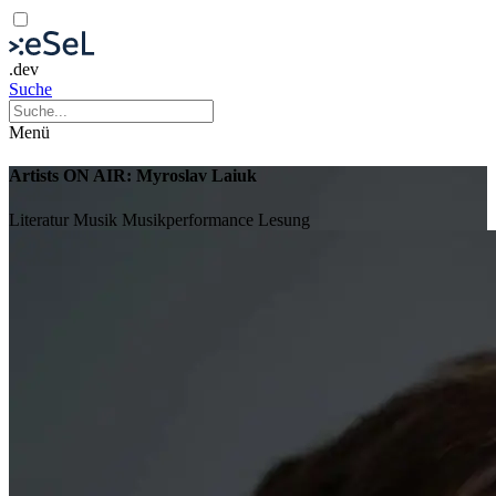
.dev
Suche
Menü
Artists ON AIR: Myroslav Laiuk
Literatur
Musik
Musikperformance
Lesung