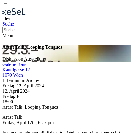
.dev
Suche
Menü
Artist Talk: Looping Tongues
Diskussion
Ausstellung
Galerie Kandl
Kandlgasse 12
1070 Wien
1 Termin im Archiv
Freitag
12. April
2024
12. April
2024
Freitag
Fr
18:00
Artist Talk: Looping Tongues
Artist Talk
Friday, April 12th, 6 - 7 pm
In einer zunehmend digitalisierten Welt sehen wir uns vermehrt