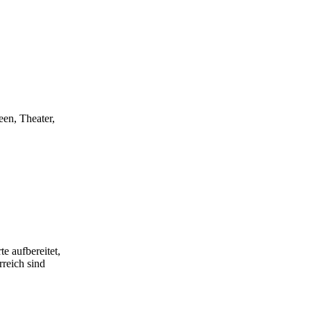
een, Theater,
e aufbereitet,
rreich sind