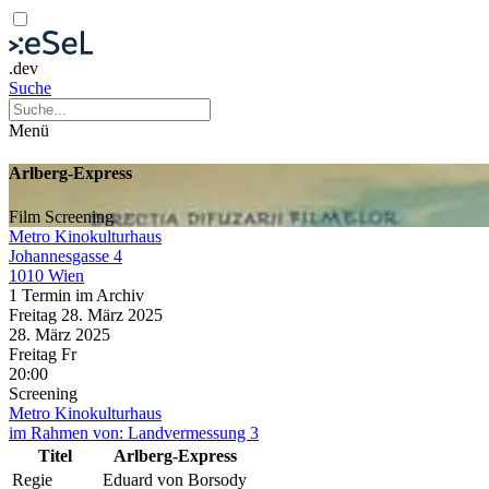
.dev
Suche
Menü
Arlberg-Express
Film
Screening
Metro Kinokulturhaus
Johannesgasse 4
1010 Wien
1 Termin im Archiv
Freitag
28. März
2025
28. März
2025
Freitag
Fr
20:00
Screening
Metro Kinokulturhaus
im Rahmen von:
Landvermessung 3
Titel
Arlberg-Express
Regie
Eduard von Borsody