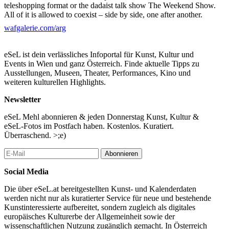
teleshopping format or the dadaist talk show The Weekend Show.
All of it is allowed to coexist – side by side, one after another.
wafgalerie.com/arg
ARG TV streams on
www.arg.world
to anyone ready to receive
it, leaving the choice of device entirely open. Where the program
travels is up to all of us: the selected films and videos may briefly
eSeL ist dein verlässliches Infoportal für Kunst, Kultur und
leave their usual contexts and appear just as much in the home
Events in Wien und ganz Österreich. Finde aktuelle Tipps zu
cinema as in the waiting room – or on audiovisual objects we
Ausstellungen, Museen, Theater, Performances, Kino und
don’t even know yet.
weiteren kulturellen Highlights.
FEATURED ARTISTS:
Newsletter
Albina Agliullina, Alex Reinberg, Alexey Lapin, Ali Amiri,
eSeL Mehl abonnieren & jeden Donnerstag Kunst, Kultur &
Andreas Donhauser, Anja Salomonowitz, Anna Lugmeier, Arman
eSeL-Fotos im Postfach haben. Kostenlos. Kuratiert.
Kirimtay, Atanáz Babincha, Barbara Albert, Ben Russell, Bruce
Überraschend. >;e)
Nauman, Buntspecht, Carl von Pfeil, Christoph Meier, Christoph
Schlingensief, Çağla Bulut, Daniel Hoesl, David & Saša Vajda,
Abonnieren
David Lapuch, Demokratie was geht, Diana Barbosa Gil, Divina
Kuan, Eugene Kotlyarenko, Felix Dennhardt, Felix Krisai,
Social Media
Florian Kogler, Ganaël Dumreicher, Gelitin, Gewächshaus
Netzwerk, Gloria Quinn, Gregory Desneux, Harun Farocki,
Die über eSeL.at bereitgestellten Kunst- und Kalenderdaten
Helen Aschauer, Helin Çelik, Ilse Kind, Ingrid Dorfinger, Ingrid
werden nicht nur als kuratierter Service für neue und bestehende
Wiener, Isabella Brunäcker, Jakob Carl Sauer, Jan Prazak, Jannik
Kunstinteressierte aufbereitet, sondern zugleich als digitales
Mioducki, Jasmin Baumgartner, Jennifer Fasching, Joshua Jádi,
europäisches Kulturerbe der Allgemeinheit sowie der
Katharina Copony, Kathrin Resetarits, Khavn de la Cruz, Kyle
wissenschaftlichen Nutzung zugänglich gemacht. In Österreich