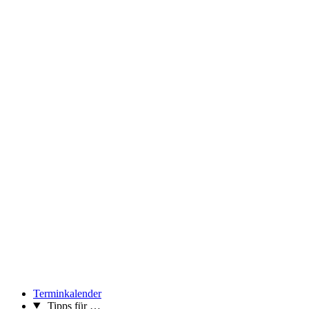
And John Malkovich, falling from a television tower, guides us
through the program.
...Mehr lesen
Terminkalender
Tipps für …