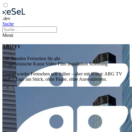
.dev
Suche
Menü
ARG TV
168 Stunden Fernsehen für alle
Zeitgenössische Kunst
Video
Film
Installation
Screening
Einmal wieder Fernsehen wie früher – aber mit Kunst: ARG TV
läuft 7 Tage am Stück, ohne Pause, ohne Auswahlstress.