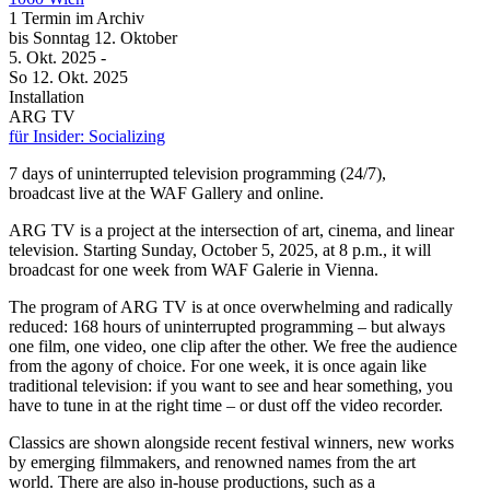
1 Termin im Archiv
bis
Sonntag
12. Oktober
5. Okt.
2025
-
So
12. Okt.
2025
Installation
ARG TV
für Insider: Socializing
7 days of uninterrupted television programming (24/7),
broadcast live at the WAF Gallery and online.
ARG TV is a project at the intersection of art, cinema, and linear
television. Starting Sunday, October 5, 2025, at 8 p.m., it will
broadcast for one week from WAF Galerie in Vienna.
The program of ARG TV is at once overwhelming and radically
reduced: 168 hours of uninterrupted programming – but always
one film, one video, one clip after the other. We free the audience
from the agony of choice. For one week, it is once again like
traditional television: if you want to see and hear something, you
have to tune in at the right time – or dust off the video recorder.
Classics are shown alongside recent festival winners, new works
by emerging filmmakers, and renowned names from the art
world. There are also in-house productions, such as a