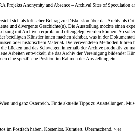
A Projekts Anonymity and Absence – Archival Sites of Speculation an
steht sich als kritischer Beitrag zur Diskussion über das Archiv als Ort
nte und divergente Geschichte(n). Die Ausstellung möchte einen expe
tzung mit Archiven erprobt und offengelegt werden können. So sollen
er beteiligten Künstler:innen machen sichtbar, was in der Dokumentati
nissen oder historischem Material. Die verwendeten Methoden führen h
 die Lücken und das Schweigen innerhalb der Archive produktiv zu m
ue Arbeiten entwickelt, die das Archiv der Vereinigung bildender Kün
 eine spezifische Position im Rahmen der Ausstellung ein.
n Wien und ganz Österreich. Finde aktuelle Tipps zu Ausstellungen, Mus
m
s im Postfach haben. Kostenlos. Kuratiert. Überraschend. >;e)