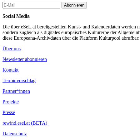
Archive of Gestures: Becoming In/visible
Abonnieren
Workshop mit Elske Rosenfeld & Olia Sosnovskaya
Social Media
...Mehr lesen
Die über eSeL.at bereitgestellten Kunst- und Kalenderdaten werden nic
sondern zugleich als digitales europäisches Kulturerbe der Allgemein
diese Europeana-Archivdaten über die Plattform Kulturpool abrufbar
Über uns
Newsletter abonnieren
Kontakt
Terminvorschlag
Partner*innen
Projekte
Presse
rewind.esel.at (BETA)
Datenschutz