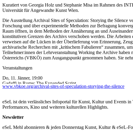
Kuratiert von Georgia Holz und Stephanie Misa im Rahmen des INTR
Universität für Angewandte Kunst Wien.
Die Ausstellung Archival Sites of Speculation: Storying the Silence ver
Forschung und über experimentelle Methoden zur Befragung konverge
Raum öffnen, in dem Methoden der Annäherung an und Auseinanderse
konstitutiven Grenzen des Archivs verschoben werden. Die Arbeiten d
verweisen auf die Lücken in der Überlieferung von Erinnerung, Zeug
archivarische Recherchen mit „kritischem Fabulieren“ zusammen, um
Teilnehmer:innen der Lehrveranstaltung Working the Archive haben ne
Österreichs (VBKÖ) zum Ausgangspunkt genommen haben. Sie nehmen
Veranstaltungen
Do, 11. Jänner, 19:00
Gadaffi in Rome: The Expanded Script
www.vbkoe.org/archival-sites-of-speculation-storying-the-silence
Lecture-performance von Alessandra Ferrini
Sa, 20. Jänner, 14:00–17:00
eSeL ist dein verlässliches Infoportal für Kunst, Kultur und Events i
Let’s build our own acid-free archive!
Performances, Kino und weiteren kulturellen Highlights.
Workshop mit Tsai-Ju Wu
Max. 7 Teilnehmende, freiwillige Spende.
Newsletter
Reservierungen bitte bis 15. Jänner via E-mail an
tsaiju.w@gmail.co
eSeL Mehl abonnieren & jeden Donnerstag Kunst, Kultur & eSeL-Foto
Fr, 9. Februar 15:00–18:00