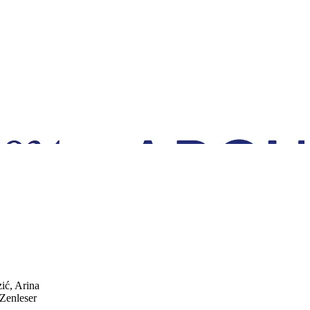
ić, Arina
Zenleser