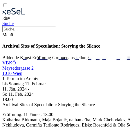
.dev
Suche
Menü
Archival Sites of Speculation: Storying the Silence
Bildende Kunst
Eröffnung
Gruppenausstellung
VBKÖ
Maysedergasse 2
1010 Wien
1 Termin im Archiv
bis
Sonntag
11. Februar
11. Jän.
2024
-
So
11. Feb.
2024
18:00
Archival Sites of Speculation: Storying the Silence
Eröffnung: 11 Jänner, 18:00
Katharina Birkmann, Maja Bojanić, nathan c’ha, Mark Chehodaiev, A
Nekliudova, Carmiña Tarilonte Rodríguez, Elske Rosenfeld & Olia 