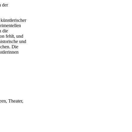
 der
 künstlerischer
rimentellen
 die
on fehlt, und
istorische und
achen. Die
stlerinnen
een, Theater,