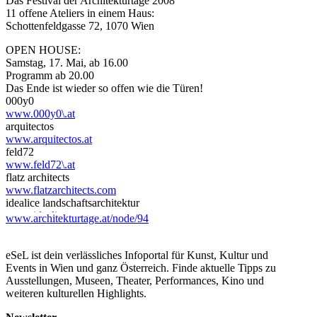
Das Festival der Architekturtage 2008
11 offene Ateliers in einem Haus:
Schottenfeldgasse 72, 1070 Wien
OPEN HOUSE:
Samstag, 17. Mai, ab 16.00
Programm ab 20.00
Das Ende ist wieder so offen wie die Türen!
000y0
www.000y0\.at
arquitectos
www.arquitectos.at
feld72
www.feld72\.at
flatz architects
www.flatzarchitects.com
idealice landschaftsarchitektur
www.idealice.com
www.architekturtage.at/node/94
zahn schwab architekten
www.alexazahn.net
Architekt Matthias Ecker
eSeL ist dein verlässliches Infoportal für Kunst, Kultur und
arch.ecker@chello.at
Events in Wien und ganz Österreich. Finde aktuelle Tipps zu
S.O.F.A. architekten
Ausstellungen, Museen, Theater, Performances, Kino und
www.sofa-architekten.com
weiteren kulturellen Highlights.
urban-filter.com boyer | hess |