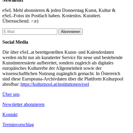
prettenthaler
Newsletter
www.urban-filter.com
eSeL Mehl abonnieren & jeden Donnerstag Kunst, Kultur &
Michael Wallraff
eSeL-Fotos im Postfach haben. Kostenlos. Kuratiert.
www.wallraff.at
Überraschend. >;e)
weidlfein
www.weidlfein.com
Abonnieren
Bonus Track:
Social Media
Bäderberatung LAUFEN AUSTRIA AG
16.00-19.00
Die über eSeL.at bereitgestellten Kunst- und Kalenderdaten
werden nicht nur als kuratierter Service für neue und bestehende
...Mehr lesen
Kunstinteressierte aufbereitet, sondern zugleich als digitales
europäisches Kulturerbe der Allgemeinheit sowie der
wissenschaftlichen Nutzung zugänglich gemacht. In Österreich
sind diese Europeana-Archivdaten über die Plattform Kulturpool
abrufbar:
https://kulturpool.at/institutionen/esel
Über uns
Newsletter abonnieren
Kontakt
Terminvorschlag