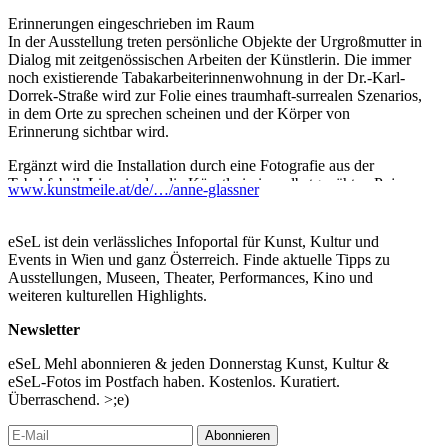
Erinnerungen eingeschrieben im Raum
In der Ausstellung treten persönliche Objekte der Urgroßmutter in
Dialog mit zeitgenössischen Arbeiten der Künstlerin. Die immer
noch existierende Tabakarbeiterinnenwohnung in der Dr.-Karl-
Dorrek-Straße wird zur Folie eines traumhaft-surrealen Szenarios,
in dem Orte zu sprechen scheinen und der Körper von
Erinnerung sichtbar wird.
Ergänzt wird die Installation durch eine Fotografie aus der
Tabakfabrik Linz, in der die Künstlerin im selbstgenähten Pyjama
www.kunstmeile.at/de/…/anne-glassner
schläft – eine stille Geste des Rückzugs, als Akt der
Verweigerung und der Solidarität, entstanden im Rahmen ihres
Stipendiums am VALIE EXPORT CENTER 2023.
eSeL ist dein verlässliches Infoportal für Kunst, Kultur und
Events in Wien und ganz Österreich. Finde aktuelle Tipps zu
Kollektives Gedächtnis
Ausstellungen, Museen, Theater, Performances, Kino und
Stimmen der Tabakarbeiterinnen und Erinnerungen verweben
weiteren kulturellen Highlights.
sich mit künstlerischen Setzungen und eröffnen einen Raum, in
dem gefragt wird, was bleibt: von einem Leben, von einer
Newsletter
Gemeinschaft, von einer Arbeitswelt, die verschwunden scheint –
und wie sich Archive öffnen lassen, um weibliche Geschichte(n)
eSeL Mehl abonnieren & jeden Donnerstag Kunst, Kultur &
hör- und sichtbar zu machen.
eSeL-Fotos im Postfach haben. Kostenlos. Kuratiert.
Überraschend. >;e)
Über die Künstlerin
Anne Glassner wurde 1984 in Wien geboren. Sie studierte
Abonnieren