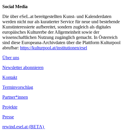
bildende Kunst an der Universität für angewandte Kunst Wien,
Transmediale Kunst bei Brigitte Kowanz sowie Kunstgeschichte.
Social Media
2008 erhielt sie ihr Diplom für Kunstpädagogik an der Akademie
der bildenden Künste.
Die über eSeL.at bereitgestellten Kunst- und Kalenderdaten
werden nicht nur als kuratierter Service für neue und bestehende
...Mehr lesen
Kunstinteressierte aufbereitet, sondern zugleich als digitales
europäisches Kulturerbe der Allgemeinheit sowie der
wissenschaftlichen Nutzung zugänglich gemacht. In Österreich
sind diese Europeana-Archivdaten über die Plattform Kulturpool
abrufbar:
https://kulturpool.at/institutionen/esel
Über uns
Newsletter abonnieren
Kontakt
Terminvorschlag
Partner*innen
Projekte
Presse
rewind.esel.at (BETA)