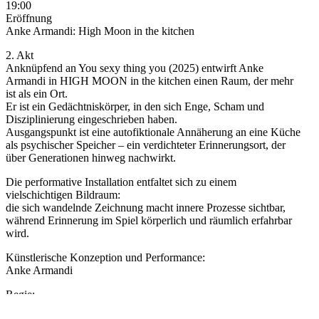
19:00
Eröffnung
Anke Armandi: High Moon in the kitchen
2. Akt
Anknüpfend an You sexy thing you (2025) entwirft Anke
Armandi in HIGH MOON in the kitchen einen Raum, der mehr
ist als ein Ort.
Er ist ein Gedächtniskörper, in den sich Enge, Scham und
Disziplinierung eingeschrieben haben.
Ausgangspunkt ist eine autofiktionale Annäherung an eine Küche
als psychischer Speicher – ein verdichteter Erinnerungsort, der
über Generationen hinweg nachwirkt.
Die performative Installation entfaltet sich zu einem
vielschichtigen Bildraum:
die sich wandelnde Zeichnung macht innere Prozesse sichtbar,
während Erinnerung im Spiel körperlich und räumlich erfahrbar
wird.
Künstlerische Konzeption und Performance:
Anke Armandi
Regie:
in Zusammenarbeit mit Ludwig Wüst