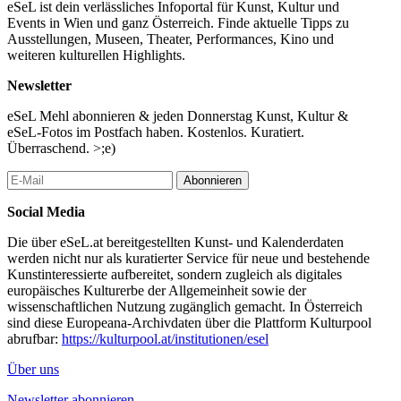
eSeL ist dein verlässliches Infoportal für Kunst, Kultur und
Stimme:
Events in Wien und ganz Österreich. Finde aktuelle Tipps zu
Martina Spitzer
Ausstellungen, Museen, Theater, Performances, Kino und
weiteren kulturellen Highlights.
Mittwoch, 10. Juni 2026
Einlass: 19 Uhr
Newsletter
Performance: 19:30 Uhr
eSeL Mehl abonnieren & jeden Donnerstag Kunst, Kultur &
anschließend:
eSeL-Fotos im Postfach haben. Kostenlos. Kuratiert.
Anke Armandi im Gespräch mit Maria C. Holter
Überraschend. >;e)
(Kuratorin / Kunsthistorikerin)
Abonnieren
Samstag, 13. Juni 2026
Einlass: 19 Uhr
Social Media
Performance: 19:30 Uhr
Die über eSeL.at bereitgestellten Kunst- und Kalenderdaten
Ausstellungsdauer:
werden nicht nur als kuratierter Service für neue und bestehende
11. bis 14. Juni 2026
Kunstinteressierte aufbereitet, sondern zugleich als digitales
europäisches Kulturerbe der Allgemeinheit sowie der
...Mehr lesen
wissenschaftlichen Nutzung zugänglich gemacht. In Österreich
sind diese Europeana-Archivdaten über die Plattform Kulturpool
abrufbar:
https://kulturpool.at/institutionen/esel
Über uns
Newsletter abonnieren