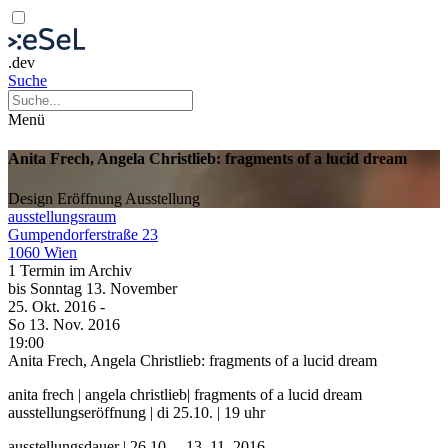
.dev
Suche
Menü
Anita Frech, Angela Christlieb: fragments of a lucid dream
Design
Eröffnung
Ausstellung
ausstellungsraum
Gumpendorferstraße 23
1060 Wien
1 Termin im Archiv
bis
Sonntag
13. November
25. Okt.
2016
-
So
13. Nov.
2016
19:00
Anita Frech, Angela Christlieb: fragments of a lucid dream
anita frech | angela christlieb| fragments of a lucid dream
ausstellungseröffnung | di 25.10. | 19 uhr
ausstellungsdauer | 26.10. – 13. 11. 2016