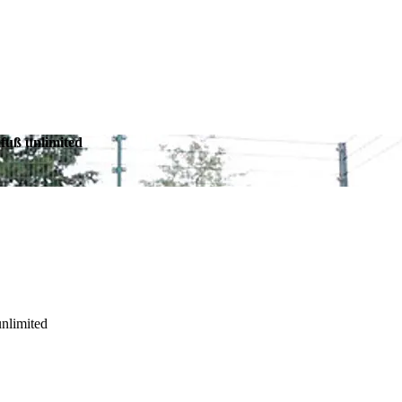
dfuß unlimited
unlimited