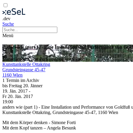
.dev
Suche
Menü
anders wie (part 1) - Eine Installation und Performance von Gol
Darstellende Kunst
Performance
Installation
Kunsttankstelle Ottakring
Grundsteingasse 45-47
1160 Wien
1 Termin im Archiv
bis
Freitag
20. Jänner
19. Jän.
2017
-
Fr
20. Jän.
2017
19:00
anders wie (part 1) - Eine Installation und Performance von Goldfuß 
Kunsttankstelle Ottakring, Grundsteingasse 45-47, 1160 Wien
Mit dem Körper denken - Simone Forti
Mit dem Kopf tanzen – Angela Besunk