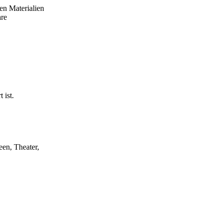
en Materialien
are
 ist.
een, Theater,