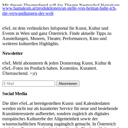
Mit diesem Theaterabend will das Theater Nestroyhof Hamakom
www.hamakom.at/produktionen/an-stelle-von-heimat-halte-ich-
das Verschwinden einer gleichermaßen zerbrechlichen wie
die-verwandlungen-der-welt
kraftvollen Person sichtbar machen, deren unvergleichliches Werk
trotz Literaturnobelpreis wenig bekannt ist. Nelly Sachs‘ Sprache
ist präzise, ihr Schreiben ganz und gar originär. Im Benennen des
eSeL ist dein verlässliches Infoportal für Kunst, Kultur und
Unaussprechlichen verleiht sie der tiefsten Dunkelheit Glanz,
Events in Wien und ganz Österreich. Finde aktuelle Tipps zu
bringt sie ans Licht und macht sie erinner- und wandelbar.
Ausstellungen, Museen, Theater, Performances, Kino und
weiteren kulturellen Highlights.
Denn was sollen wir hier anders tun mit dem Wort, als es an
seinen Wurzeln zu packen und es beschwörend den Erdball
Newsletter
überziehen zu lassen, auf dass es eine geheime Eroberung auf der
Welt, die nicht Weinen, die Lächeln gebärt – die Eroberung des
eSeL Mehl abonnieren & jeden Donnerstag Kunst, Kultur &
Friedens.
eSeL-Fotos im Postfach haben. Kostenlos. Kuratiert.
Überraschend. >;e)
Nelly Sachs
Abonnieren
...Mehr lesen
Social Media
Die über eSeL.at bereitgestellten Kunst- und Kalenderdaten
werden nicht nur als kuratierter Service für neue und bestehende
Kunstinteressierte aufbereitet, sondern zugleich als digitales
europäisches Kulturerbe der Allgemeinheit sowie der
wissenschaftlichen Nutzung zugänglich gemacht. In Österreich