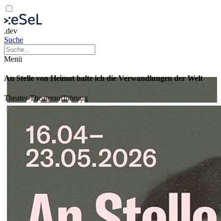
.dev
Suche
Menü
An Stelle von Heimat halte ich die Verwandlungen der Welt
Theater
Theateraufführung