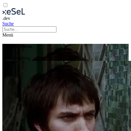
.dev
Suche
Menü
Amores Perros
Film
Screening