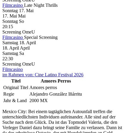
Filmcasino
Late Night Thrills
Sonntag
17. Mai
17.
Mai
Mai
Sonntag
So
20:15
Screening
OmeU
Filmcasino
Special Screening
Samstag
18. April
18.
April
April
Samstag
Sa
22:30
Screening
OmeU
Filmcasino
im Rahmen von:
Cine Latino Festival 2026
Titel
Amores Perros
Original Titel
Amores perros
Regie
Alejandro González Iñárritu
Jahr & Land
2000 MX
Mexico City: Bei einem tagtäglichen Autounfall treffen die
unterschiedlichsten Individuen aufeinander. Alle sind auf der
Suche nach dem Glück. Da ist das Topmodel Valeria, die den
Verleger Daniel dazu bringt seine Familie zu verlassen. Dann ist
da der arbeitslose Octavio, der mit Hundekämpfen an Geld