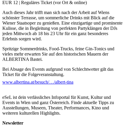
EUR 12 | Reguläres Ticket (vor Ort & online)
Auch dieses Jahr trifft man sich nach der Arbeit auf Wiens
schönster Terrasse, um sommerliche Drinks mit Blick auf die
Wiener Staatsoper zu genießen. Eine einzigartige und prominente
Kulisse, die in Begleitung von perfekten Partyklängen der DJs
jeden Mittwoch ab 18 bis 23 Uhr für ein ganz besonderes
Erlebnis sorgen wird.
Spritzige Sommerdrinks, Food-Trucks, feine Gin-Tonics und
vieles mehr erwarten Sie auf den historischen Mauern der
ALBERTINA Bastei.
Bei Absage des Events aufgrund von Schlechtwetter gilt das
Ticket für die Folgeveranstaltung.
www.albertina.at/besuch/…/albert-tina
Wir weisen darauf hin, dass aufgrund von behördlichen Vorgaben
maximal 2000 BesucherInnen gleichzeitig an der Veranstaltung
teilnehmen können. Zugang zur Veranstaltung haben nur
eSeL ist dein verlässliches Infoportal für Kunst, Kultur und
Personen, die mindestens 21 Jahre alt sind. Für den Nachweis
Events in Wien und ganz Österreich. Finde aktuelle Tipps zu
sind ein amtlicher Lichtbildausweis wie Reisepass,
Ausstellungen, Museen, Theater, Performances, Kino und
Personalausweis oder Führerschein erforderlich.
weiteren kulturellen Highlights.
...Mehr lesen
Newsletter