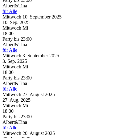
Party
bis 23:00
Albert&Tina
für Alle
Mittwoch
10. September
2025
10. Sep.
2025
Mittwoch
Mi
18:00
Party
bis 23:00
Albert&Tina
für Alle
Mittwoch
3. September
2025
3. Sep.
2025
Mittwoch
Mi
18:00
Party
bis 23:00
Albert&Tina
für Alle
Mittwoch
27. August
2025
27. Aug.
2025
Mittwoch
Mi
18:00
Party
bis 23:00
Albert&Tina
für Alle
Mittwoch
20. August
2025