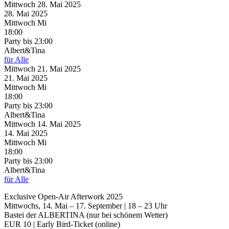
Mittwoch
28. Mai
2025
28. Mai
2025
Mittwoch
Mi
18:00
Party
bis 23:00
Albert&Tina
für Alle
Mittwoch
21. Mai
2025
21. Mai
2025
Mittwoch
Mi
18:00
Party
bis 23:00
Albert&Tina
Mittwoch
14. Mai
2025
14. Mai
2025
Mittwoch
Mi
18:00
Party
bis 23:00
Albert&Tina
für Alle
Exclusive Open-Air Afterwork 2025
Mittwochs, 14. Mai – 17. September | 18 – 23 Uhr
Bastei der ALBERTINA (nur bei schönem Wetter)
EUR 10 | Early Bird-Ticket (online)