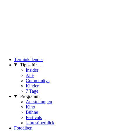
Terminkalender
Tipps für …
Insider
Alle
Communitys
Kinder
7 Tage
Programm
Ausstellungen
Kino
Bühne
Festivals
Jahresüberblick
Fotoalben