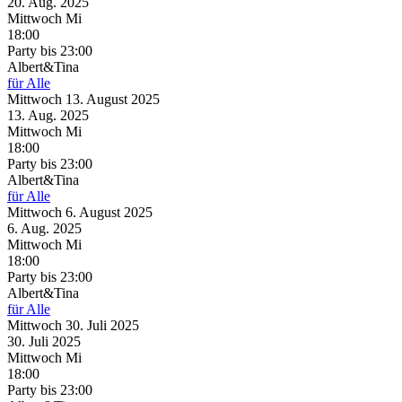
20. Aug.
2025
Mittwoch
Mi
18:00
Party
bis 23:00
Albert&Tina
für Alle
Mittwoch
13. August
2025
13. Aug.
2025
Mittwoch
Mi
18:00
Party
bis 23:00
Albert&Tina
für Alle
Mittwoch
6. August
2025
6. Aug.
2025
Mittwoch
Mi
18:00
Party
bis 23:00
Albert&Tina
für Alle
Mittwoch
30. Juli
2025
30. Juli
2025
Mittwoch
Mi
18:00
Party
bis 23:00