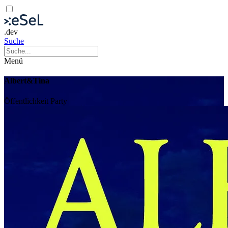
.dev
Suche
Menü
Albert&Tina
Öffentlichkeit
Party