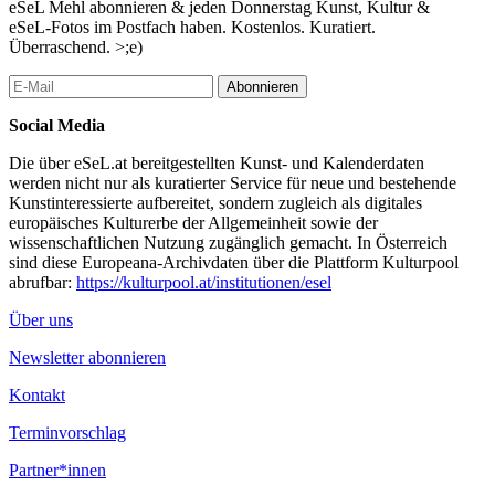
eSeL Mehl abonnieren & jeden Donnerstag Kunst, Kultur &
eSeL-Fotos im Postfach haben. Kostenlos. Kuratiert.
Überraschend. >;e)
Abonnieren
Social Media
Die über eSeL.at bereitgestellten Kunst- und Kalenderdaten
werden nicht nur als kuratierter Service für neue und bestehende
Kunstinteressierte aufbereitet, sondern zugleich als digitales
europäisches Kulturerbe der Allgemeinheit sowie der
wissenschaftlichen Nutzung zugänglich gemacht. In Österreich
sind diese Europeana-Archivdaten über die Plattform Kulturpool
abrufbar:
https://kulturpool.at/institutionen/esel
Über uns
Newsletter abonnieren
Kontakt
Terminvorschlag
Partner*innen