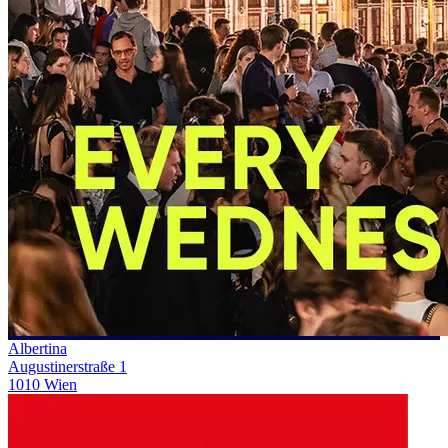
Albertina
Augustinerstraße 1
1010 Wien