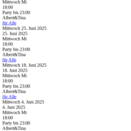
Mittwoch
Mi
18:00
Party
bis 23:00
Albert&Tina
für Alle
Mittwoch
25. Juni
2025
25. Juni
2025
Mittwoch
Mi
18:00
Party
bis 23:00
Albert&Tina
für Alle
Mittwoch
18. Juni
2025
18. Juni
2025
Mittwoch
Mi
18:00
Party
bis 23:00
Albert&Tina
für Alle
Mittwoch
4. Juni
2025
4. Juni
2025
Mittwoch
Mi
18:00
Party
bis 23:00
Albert&Tina