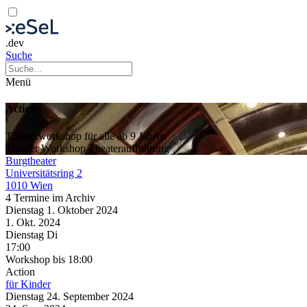
.dev
Suche
Menü
Action
Theaterworkshop für alle ab 9 Jahren
Theater
Workshop
Theateraufführung
Burgtheater
Universitätsring 2
1010 Wien
4 Termine im Archiv
Dienstag
1. Oktober
2024
1. Okt.
2024
Dienstag
Di
17:00
Workshop
bis 18:00
Action
für Kinder
Dienstag
24. September
2024