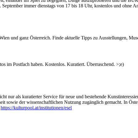
hkeit, einander im Spiel zu begegnen, Dinge auszuprobieren und die BU
 September immer dienstags von 17 bis 18 Uhr, kostenlos und ohne An
n Wien und ganz Österreich. Finde aktuelle Tipps zu Ausstellungen, Mus
s im Postfach haben. Kostenlos. Kuratiert. Überraschend. >;e)
ht nur als kuratierter Service für neue und bestehende Kunstinteressiert
heit sowie der wissenschaftlichen Nutzung zugänglich gemacht. In Öste
:
https://kulturpool.at/institutionen/esel