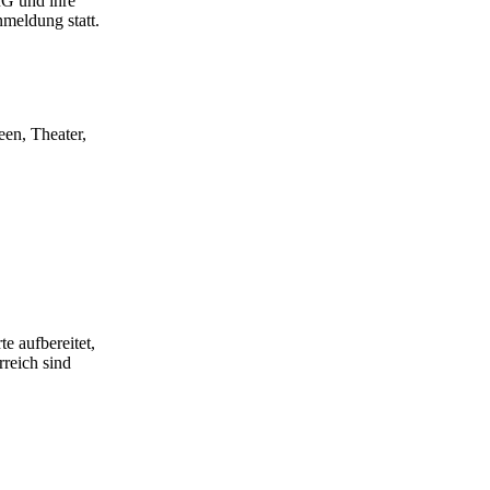
RG und ihre
meldung statt.
een, Theater,
e aufbereitet,
rreich sind