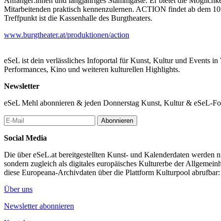
Anfänger:innen und langjähriges Stammgäste. Er bietet die Möglic
Mitarbeitenden praktisch kennenzulernen. ACTION findet ab dem 10.
Treffpunkt ist die Kassenhalle des Burgtheaters.
www.burgtheater.at/produktionen/action
eSeL ist dein verlässliches Infoportal für Kunst, Kultur und Events i
Performances, Kino und weiteren kulturellen Highlights.
Newsletter
eSeL Mehl abonnieren & jeden Donnerstag Kunst, Kultur & eSeL-Foto
Abonnieren
Social Media
Die über eSeL.at bereitgestellten Kunst- und Kalenderdaten werden nic
sondern zugleich als digitales europäisches Kulturerbe der Allgemein
diese Europeana-Archivdaten über die Plattform Kulturpool abrufbar
Über uns
Newsletter abonnieren