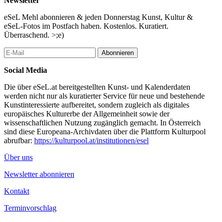
Newsletter
Erste Ausschnitte der Cover-Versionen wird es Ende November
eSeL Mehl abonnieren & jeden Donnerstag Kunst, Kultur &
auf FM4 zu hören geben.
eSeL-Fotos im Postfach haben. Kostenlos. Kuratiert.
Sollte es Interesse an Interviews, Bildmaterial, Musiker-
Überraschend. >;e)
Biografien, etc geben, bitte an eine der Veranstalteradressen (s.u.)
wenden. Für Verlosungen von Eintrittskarten, bitte an
Abonnieren
nachtnebel@fluc.at
wenden.
Social Media
...Mehr lesen
Die über eSeL.at bereitgestellten Kunst- und Kalenderdaten
werden nicht nur als kuratierter Service für neue und bestehende
Kunstinteressierte aufbereitet, sondern zugleich als digitales
europäisches Kulturerbe der Allgemeinheit sowie der
wissenschaftlichen Nutzung zugänglich gemacht. In Österreich
sind diese Europeana-Archivdaten über die Plattform Kulturpool
abrufbar:
https://kulturpool.at/institutionen/esel
Über uns
Newsletter abonnieren
Kontakt
Terminvorschlag