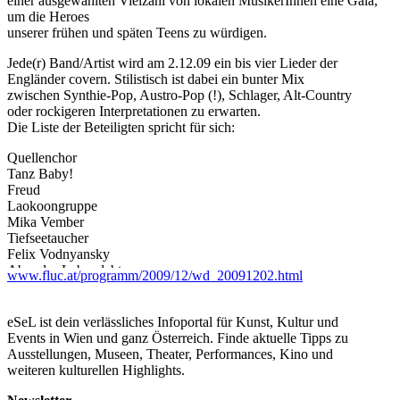
einer ausgewählten Vielzahl von lokalen MusikerInnen eine Gala,
um die Heroes
unserer frühen und späten Teens zu würdigen.
Jede(r) Band/Artist wird am 2.12.09 ein bis vier Lieder der
Engländer covern. Stilistisch ist dabei ein bunter Mix
zwischen Synthie-Pop, Austro-Pop (!), Schlager, Alt-Country
oder rockigeren Interpretationen zu erwarten.
Die Liste der Beteiligten spricht für sich:
Quellenchor
Tanz Baby!
Freud
Laokoongruppe
Mika Vember
Tiefseetaucher
Felix Vodnyansky
Aber das Leben lebt
www.fluc.at/programm/2009/12/wd_20091202.html
B. Fleischmann
Kilo
Sir Tralala
eSeL ist dein verlässliches Infoportal für Kunst, Kultur und
Depeche Ambros
Events in Wien und ganz Österreich. Finde aktuelle Tipps zu
D.K.
Ausstellungen, Museen, Theater, Performances, Kino und
und special guest: Louise Pop
weiteren kulturellen Highlights.
Moderation & DJs: Mieze Medusa & Patrizia Enigl (aka
Irradiation)