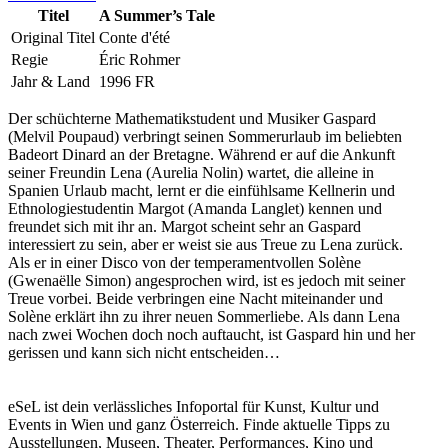
Titel
A Summer’s Tale
Original Titel
Conte d'été
Regie
Éric Rohmer
Jahr & Land
1996 FR
Der schüchterne Mathematikstudent und Musiker Gaspard
(Melvil Poupaud) verbringt seinen Sommerurlaub im beliebten
Badeort Dinard an der Bretagne. Während er auf die Ankunft
seiner Freundin Lena (Aurelia Nolin) wartet, die alleine in
Spanien Urlaub macht, lernt er die einfühlsame Kellnerin und
Ethnologiestudentin Margot (Amanda Langlet) kennen und
freundet sich mit ihr an. Margot scheint sehr an Gaspard
interessiert zu sein, aber er weist sie aus Treue zu Lena zurück.
Als er in einer Disco von der temperamentvollen Solène
(Gwenaëlle Simon) angesprochen wird, ist es jedoch mit seiner
Treue vorbei. Beide verbringen eine Nacht miteinander und
Solène erklärt ihn zu ihrer neuen Sommerliebe. Als dann Lena
nach zwei Wochen doch noch auftaucht, ist Gaspard hin und her
gerissen und kann sich nicht entscheiden…
Liebesfilm, Drama, Komödie
(TMDB)
eSeL ist dein verlässliches Infoportal für Kunst, Kultur und
Events in Wien und ganz Österreich. Finde aktuelle Tipps zu
...Mehr lesen
Ausstellungen, Museen, Theater, Performances, Kino und