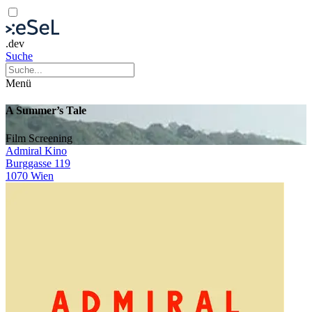
.dev
Suche
Menü
A Summer’s Tale
Film
Screening
Admiral Kino
Burggasse 119
1070 Wien