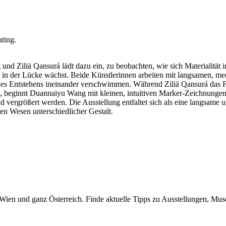
ating.
iliä Qansurá lädt dazu ein, zu beobachten, wie sich Materialität in
s in der Lücke wächst. Beide Künstlerinnen arbeiten mit langsamen, me
des Entstehens ineinander verschwimmen. Während Ziliä Qansurá das Fi
ht, beginnt Duannaiyu Wang mit kleinen, intuitiven Marker-Zeichnungen
 vergrößert werden. Die Ausstellung entfaltet sich als eine langsame u
n Wesen unterschiedlicher Gestalt.
n Wien und ganz Österreich. Finde aktuelle Tipps zu Ausstellungen, Mus