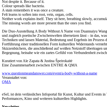
Not despite it. Because of it.
Colour spreads like bacteria.
A stain remembers it was once a creature.
Felt learns to soften into root, vein, organ, cells.
Neither work explains itself. They sit here, breathing slowly, accumul
The missing words are more present than the ones you find.
Die Duo-Ausstellung A Body Without A Name von Duannaiyu Wang und Z
und zugleich poetische Zwischenwelten übersetzen lässt – in das, wa
Techniken und lassen Material, Bedeutung und Ergebnis im Prozess 
Fortführung einer traditionellen Form kulturellen Widerstands verste
Skizzenbüchern, die anschließend auf weißen Netzstoff übertragen und
Begegnung, beinahe wie ein zartes Gefühl von Verbundenheit zwische
Kuratiert von Ale Zapata & Justina Špeirokaitė
Eine Zusammenarbeit zwischen ENTRE & QMA
www.questionmeandanswer.com/event/a-body-without-a-name
Veranstaltet von:
QMA
eSeL ist dein verlässliches Infoportal für Kunst, Kultur und Events i
Performances, Kino und weiteren kulturellen Highlights.
Newsletter