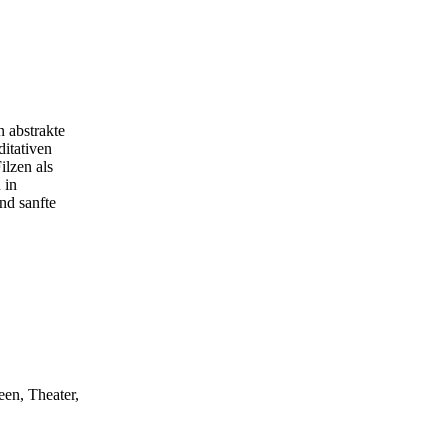
 abstrakte
ditativen
lzen als
 in
nd sanfte
een, Theater,