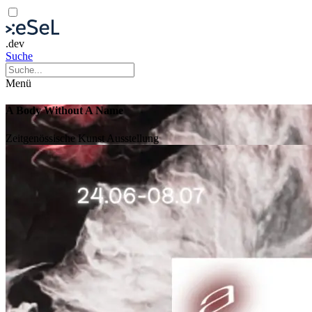
.dev
Suche
Menü
A Body Without A Name
Zeitgenössische Kunst
Ausstellung