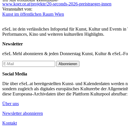
aus den folgenden Mitgliedern:
www.koer.or.at/projekte/20-seconds-2026-preistraeger-innen
Veranstaltet von:
Cornelia Offergeld, Künstlerische Leiterin KÖR Wien
Kunst im öffentlichen Raum Wien
Stefanie Paffendorf, Programmdirektorin von INFOSCREEN
Erich Prem, AI Ethiker, Verein Digitaler Humanismus
Nadim Samman, Kurator Vienna Digital Cultures 2026
eSeL ist dein verlässliches Infoportal für Kunst, Kultur und Events i
Eva Sangiorgi, Direktorin der VIENNALE. Vienna International Film
Performances, Kino und weiteren kulturellen Highlights.
Die ausgewählten Kurzfilme werden im Zeitraum von 6. Juli bis 30
Newsletter
Straßenbahnen und Bussen sowie auf Screens an Bus- und Straßenbahn
eSeL Mehl abonnieren & jeden Donnerstag Kunst, Kultur & eSeL-Foto
Statements
Abonnieren
Cornelia Offergeld, künstlerische Leiterin KÖR Wien: „Menschen fas
Science-Fiction beschränkt war, drängt nun als neue digitale Revolutio
Social Media
Werkzeug, sondern ein Material, aus dem die Gesellschaft der Zuk
Raum für eine öffentliche künstlerische Reflexion über KI, die viele 
Die über eSeL.at bereitgestellten Kunst- und Kalenderdaten werden nic
sondern zugleich als digitales europäisches Kulturerbe der Allgemein
Sascha Berndl, Geschäftsführer, INFOSCREEN Austria GmbH: „Kaum ei
diese Europeana-Archivdaten über die Plattform Kulturpool abrufbar
Maschine“. Allein die Frage, ob Maschinen wirklich intelligent sind, 
die Einordnungen, Visionen, Hoffnungen und Befürchtungen, mit dene
Über uns
und nachdenklichen Ausblick auf unsere Gesellschaft auf INFOSCRE
Denkanstoß für unsere Zuseher*innen.“
Newsletter abonnieren
Veronica Kaup-Hasler, Amtsführende Stadträtin für Kultur und Wissen
Kontakt
Ausverhandelns – und er hat sich längst in den digitalen Raum erweiter