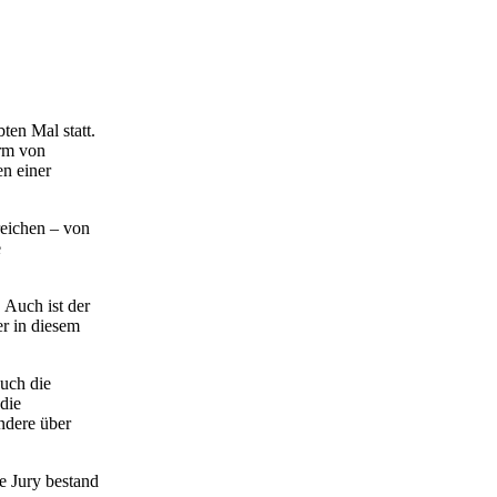
n Mal statt.
orm von
en einer
reichen – von
e
 Auch ist der
r in diesem
uch die
die
ndere über
e Jury bestand