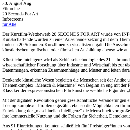
30.
August
Aug.
Filmreihe
20 Seconds For Art
Infoscreens
für Alle
Der Kurzfilm-Wettbewerb 20 SECONDS FOR ART wurde von INFOSCR
Kunstschaffende wurden zu einer Auseinandersetzung mit dem Thema 
tonlosen 20 Sekunden-Kurzfilmen zu visualisieren galt. Die Ausschre
künstlerischen, grafischen oder filmischen Ausbildung ebenso wie an 
Künstliche Intelligenz wird als Schlüsseltechnologie des 21. Jahrhund
wissenschaftlicher Forschung über Industrie und Wirtschaft bis zur t
Datenmengen, erkennen Zusammenhänge und Muster und leiten daraus
Denkende künstliche Wesen begleiten die Menschen seit der Antike un
Themenkomplex „Mensch & Maschine“ von Beginn an eng mit der Film
Klassiker der expressionistischen Filmkunst die weibliche Figur der
Mit der digitalen Revolution gehen gesellschaftliche Veränderungen
Lösung komplexer Probleme gezählt, ebenso die Möglichkeiten für inno
Entwicklung der „maschinellen Intelligenz“ die Menschheit vor große
ihre kommerzielle Nutzung und die Folgen für Sicherheit, Demokrati
Aus 91 Einreichungen konnten schließlich fünf Preisträger*innen 