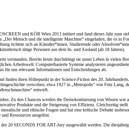
EEN und KÖR Wien 2013 initiiert und fand dieses Jahr zum siebte
„Der Mensch und die intelligente Maschine“ eingeladen, die es in F
ibung richtete sich an Künstler*innen, Studierende oder Absolvent*inn
künstlerisch tätige Personen aus dem In- und Ausland (ab 18 Jahren).
erts verstanden. Bereits heute durchdringt sie unser Leben in vielen Be
äglichen Arbeitswelt: Computerbasierte Systeme analysieren ungeordnet
 für uns relevante Informationen und Entscheidungen ab.
d finden ihren Höhepunkt in der Science-Fiction des 20. Jahrhunderts.
geschichte verwoben, etwa 1927 in „Metropolis“ von Fritz Lang, de
 „Menschmaschine“ entwirft.
 einher. Zu den Chancen werden die Demokratisierung von Wissen wie a
vative Produkte und die Steigerung von Effizienz. Gleichzeitig stellt 
 moralische und ethische Fragen und hat eine kritische Debatte insbeso
e und Ressourcen ausgelöst.
von der 20 SECONDS FOR ART-Jury ausgewählt werden. Die diesjährig