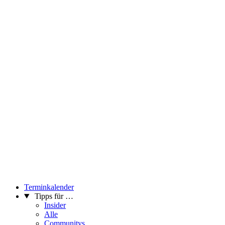
Kunst im Öffentlichen Raum Wien und von 2015 bis 2019
Präsidentin des ADN – Austrian Design Net. Seit 2022 ist sie
Honorarprofessorin an der NDU (New Design University St.
Pölten) und seit 2023 Mitglied des Universitätsrats der Universität
für angewandte Kunst Wien.
...Mehr lesen
Terminkalender
Tipps für …
Insider
Alle
Communitys