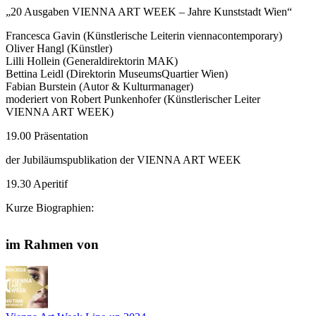
„20 Ausgaben VIENNA ART WEEK – Jahre Kunststadt Wien“
Francesca Gavin (Künstlerische Leiterin viennacontemporary)
Oliver Hangl (Künstler)
Lilli Hollein (Generaldirektorin MAK)
Bettina Leidl (Direktorin MuseumsQuartier Wien)
Fabian Burstein (Autor & Kulturmanager)
moderiert von Robert Punkenhofer (Künstlerischer Leiter
VIENNA ART WEEK)
19.00 Präsentation
der Jubiläumspublikation der VIENNA ART WEEK
19.30 Aperitif
Kurze Biographien:
Francesca Gavin, seit 2023 künstlerische Leiterin von
im Rahmen von
viennacontemporary, Österreichs führender Messe für
zeitgenössische Kunst, verfügt über 20 Jahre Erfahrung in der
zeitgenössischen Kunst und Kultur als Kuratorin und Autorin. Sie
ist Chefredakteurin und Mitbegründerin von EPOCH Review,
Redakteurin bei Twin and Beauty Papers und hat regelmäßig
Beiträge für Financial Times, HTSI, Frieze, Cura, Blau, Artnet