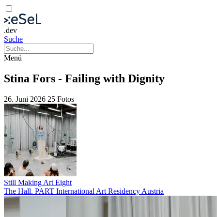
.dev
Suche
Menü
Stina Fors - Failing with Dignity
26. Juni 2026
25 Fotos
Still Making Art Eight
The Hall. PART International Art Residency Austria