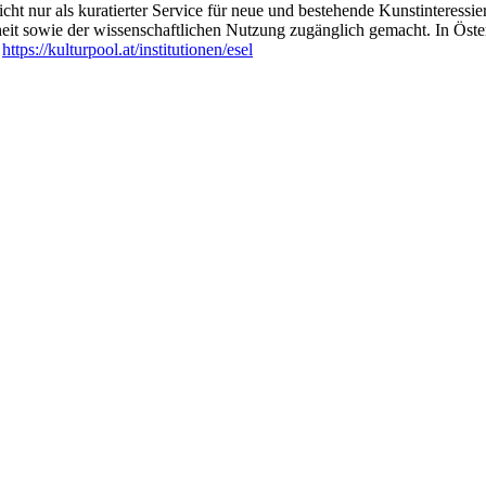
ht nur als kuratierter Service für neue und bestehende Kunstinteressiert
heit sowie der wissenschaftlichen Nutzung zugänglich gemacht. In Öste
:
https://kulturpool.at/institutionen/esel