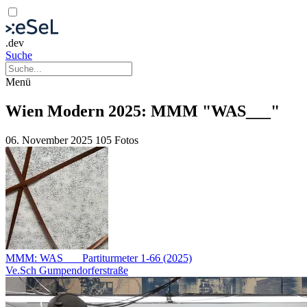
.dev
Suche
Menü
Wien Modern 2025: MMM "WAS___"
06. November 2025
105 Fotos
MMM: WAS___ Partiturmeter 1-66 (2025)
Ve.Sch Gumpendorferstraße