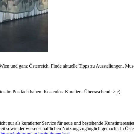
n Wien und ganz Österreich. Finde aktuelle Tipps zu Ausstellungen, Mus
s im Postfach haben. Kostenlos. Kuratiert. Überraschend. >;e)
ht nur als kuratierter Service für neue und bestehende Kunstinteressiert
heit sowie der wissenschaftlichen Nutzung zugänglich gemacht. In Öste
:
https://kulturpool.at/institutionen/esel