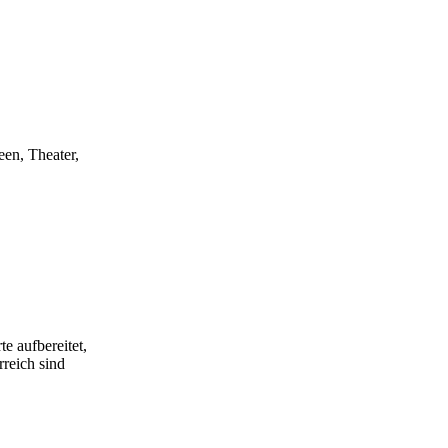
een, Theater,
e aufbereitet,
rreich sind