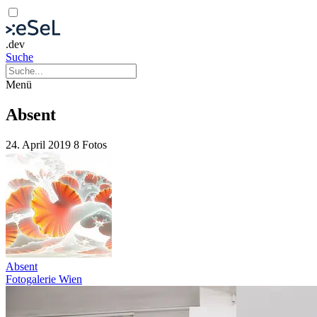
.dev
Suche
Menü
Absent
24. April 2019
8 Fotos
Absent
Fotogalerie Wien