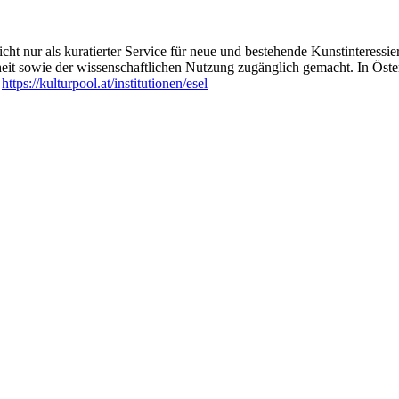
ht nur als kuratierter Service für neue und bestehende Kunstinteressiert
heit sowie der wissenschaftlichen Nutzung zugänglich gemacht. In Öste
:
https://kulturpool.at/institutionen/esel