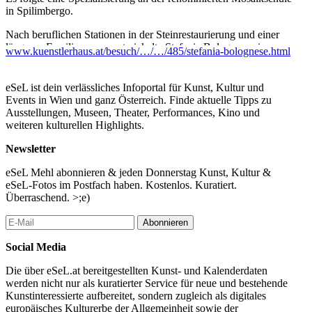
in Spilimbergo.
Nach beruflichen Stationen in der Steinrestaurierung und einer
längeren Familienpause entwickelte Stefania Bolognese eine
www.kuenstlerhaus.at/besuch/…/…/485/stefania-bolognese.html
eigene, unverwechselbare Technik. In ihrem Werk vereint sie ihre
zwei großen Leidenschaften: Musik und Mosaik.
eSeL ist dein verlässliches Infoportal für Kunst, Kultur und
Das Projekt „Hommage An Bach – Englische Suite Nr. 2“
Events in Wien und ganz Österreich. Finde aktuelle Tipps zu
übersetzt musikalische Komposition in abstrakte,
Ausstellungen, Museen, Theater, Performances, Kino und
dreidimensionale Bildsprache. Der Rhythmus der Noten wird
weiteren kulturellen Highlights.
durch die Bewegung der Steine, den gezielten Einsatz von Licht,
Spiegelungen und Materialien wie Draht, Glas, Papier und
Newsletter
Blattgold spürbar.
eSeL Mehl abonnieren & jeden Donnerstag Kunst, Kultur &
„Es ist eine Art Entbindung, una porta, die diesen drei letzten
eSeL-Fotos im Postfach haben. Kostenlos. Kuratiert.
Werken vorausgeht. Und es ist genau diese Geburt, die das
Überraschend. >;e)
Gefühl der Befreiung begünstigt. Der Verlauf der Mosaiksteine
folgt einer geordneten Unordnung. ICH HABE BACH’S
Abonnieren
MUSIK BEFREIT… Ich habe ein anderes Ich befreit! Und so
begann meine Reise zu einer aktuelleren, zeitgenössischen und
Social Media
identifizierbaren Vision der Mosaikkunst. Die Musik wird mich
immer begleiten, denn sie ist ein Teil von mir… sie ist in jedem
Die über eSeL.at bereitgestellten Kunst- und Kalenderdaten
Menschen. Meine Reise hat begonnen und ich hoffe, sie wird nie
werden nicht nur als kuratierter Service für neue und bestehende
enden.“
Kunstinteressierte aufbereitet, sondern zugleich als digitales
europäisches Kulturerbe der Allgemeinheit sowie der