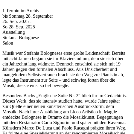
1 Termin im Archiv
bis
Sonntag
28. September
26. Sep.
2025
-
So
28. Sep.
2025
Ausstellung
Stefania Bolognese
Salon
Musik war Stefania Bologneses erste große Leidenschaft. Bereits
mit acht Jahren begann sie ihr Klavierstudium, dem sie sich über
ein Jahrzehnt lang widmete. Dennoch entschied sie sich mit 19
Jahren gegen den formalen Abschluss. Aus Unsicherheit und
mangelndem Selbstvertrauen brach sie den Weg zur Pianistin ab,
legte das Instrument zur Seite – und schwieg fortan über die
Musik, die sie einst so tief bewegte.
Besonders Bachs „Englische Suite Nr. 2“ blieb ihr im Gedächtnis.
Dieses Werk, das sie intensiv studiert hatte, wurde Jahre später
zur Quelle einer neuen künstlerischen Ausdrucksform: dem
Mosaik. Nach ihrer Ausbildung am Liceo Artistico in Maglie
entdeckte Bolognese in Otranto die Mosaikkunst. Begegnungen
mit dem Restaurator Carlo Signorini und später mit den Ravenna-
Künstlern Marco De Luca und Paolo Racagni prägten ihren Weg.
Es folgte eine Spezialisierung an der renommierten Mosaikschule