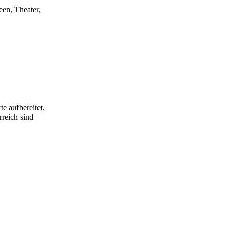
een, Theater,
e aufbereitet,
rreich sind