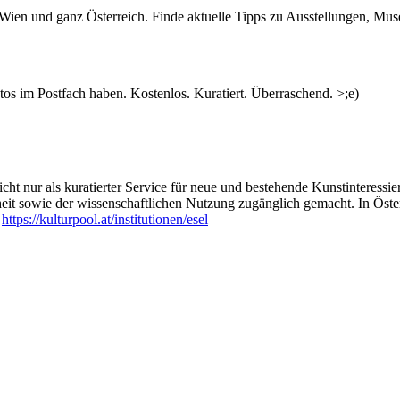
n Wien und ganz Österreich. Finde aktuelle Tipps zu Ausstellungen, Mus
s im Postfach haben. Kostenlos. Kuratiert. Überraschend. >;e)
ht nur als kuratierter Service für neue und bestehende Kunstinteressiert
heit sowie der wissenschaftlichen Nutzung zugänglich gemacht. In Öste
:
https://kulturpool.at/institutionen/esel