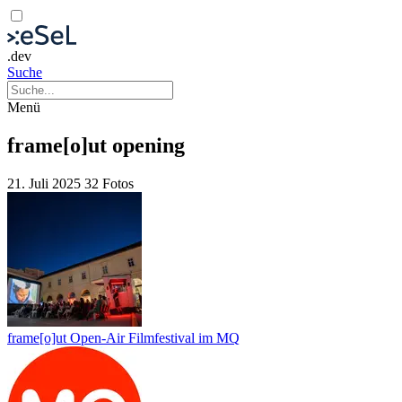
.dev
Suche
Menü
frame[o]ut opening
21. Juli 2025
32 Fotos
frame[o]ut Open-Air Filmfestival im MQ