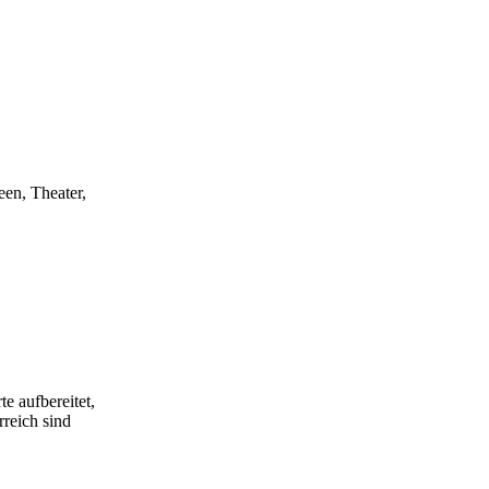
een, Theater,
e aufbereitet,
rreich sind