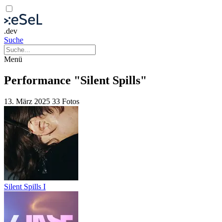
.dev
Suche
Menü
Performance "Silent Spills"
13. März 2025
33 Fotos
Silent Spills I